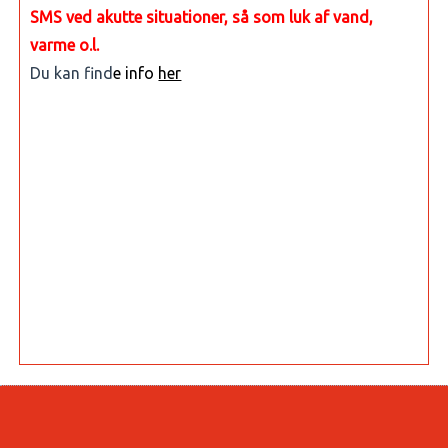
SMS ved akutte situationer, så som luk af vand,
varme o.l.
Du kan find
e info
her