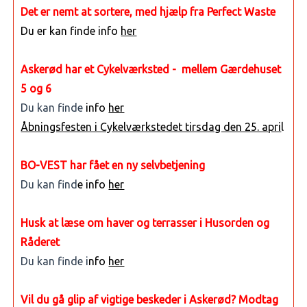
Det er nemt at sortere, med hjælp fra Perfect Waste
Du er kan finde info
her
Askerød har et Cykelværksted - mellem Gærdehuset
5 og 6
Du kan finde
info
her
Åbningsfesten i Cykelværkstedet tirsdag den 25. apri
l
BO-VEST har fået en ny selvbetjening
Du kan find
e info
her
Husk at læse om haver og terrasser i Husorden og
Råderet
Du kan finde i
nfo
her
Vil du gå glip af vigtige beskeder i Askerød? Modtag