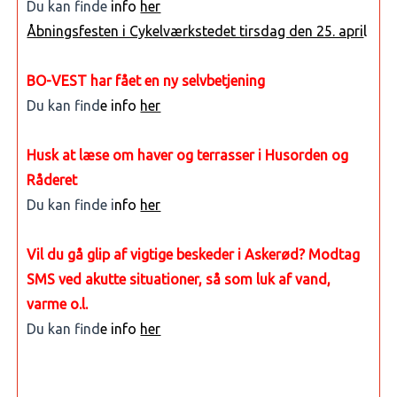
Du kan finde
info
her
Åbningsfesten i Cykelværkstedet tirsdag den 25. apri
l
BO-VEST har fået en ny selvbetjening
Du kan find
e info
her
Husk at læse om haver og terrasser i Husorden og
Råderet
Du kan finde i
nfo
her
Vil du gå glip af vigtige beskeder i Askerød? Modtag
SMS ved akutte situationer, så som luk af vand,
varme o.l.
Du kan find
e info
her