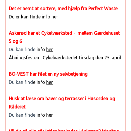
Det er nemt at sortere, med hjælp fra Perfect Waste
Du er kan finde info
her
Askerød har et Cykelværksted - mellem Gærdehuset
5 og 6
Du kan finde
info
her
Åbningsfesten i Cykelværkstedet tirsdag den 25. apri
l
BO-VEST har fået en ny selvbetjening
Du kan find
e info
her
Husk at læse om haver og terrasser i Husorden og
Råderet
Du kan finde i
nfo
her