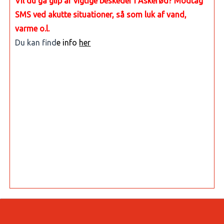
Vil du gå glip af vigtige beskeder i Askerød? Modtag
SMS ved akutte situationer, så som luk af vand,
varme o.l.
Du kan find
e info
her