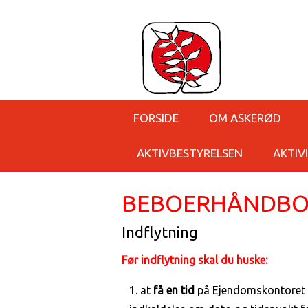
FORSIDE
OM ASKERØD
AKTIVBESTYRELSEN
AKTIV
BEBOERHÅNDB
Indflytning
Før indflytning skal du huske:
at
få en tid
på Ejendomskontoret fo