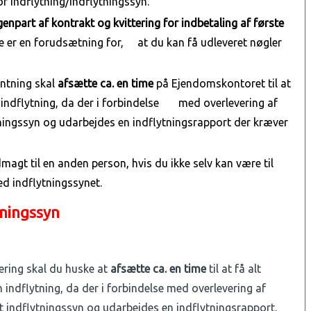
r indflytning/indflytningssyn.
enpart af kontrakt og kvittering for indbetaling af første
e er en forudsætning for, at du kan få udleveret nøgler
entning skal
afsætte ca. en time
på Ejendomskontoret til at
n indflytning, da der i forbindelse med overlevering af
ytningssyn og udarbejdes en indflytningsrapport der kræver
magt til en anden person, hvis du ikke selv kan være til
ed indflytningssynet.
tningssyn
ering skal du huske at
afsætte ca. en time
til at få alt
 indflytning, da der i forbindelse med overlevering af
 et indflytningssyn og udarbejdes en indflytningsrapport,