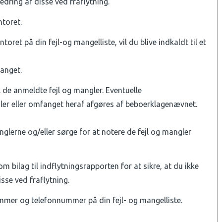
edring af disse ved fraflytning.
toret.
ret på din fejl-og mangelliste, vil du blive indkaldt til et
fanget.
l de anmeldte fejl og mangler. Eventuelle
er eller omfanget heraf afgøres af beboerklagenævnet.
nglerne og/eller sørge for at notere de fejl og mangler
som bilag til indflytningsrapporten for at sikre, at du ikke
sse ved fraflytning.
ummer og telefonnummer på din fejl- og mangelliste.