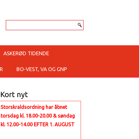
ASKERØD TIDENDE
R
BO-VEST, VA OG GNP
Kort nyt
Storskraldsordning har åbnet
torsdag kl. 18.00-20.00 & søndag
kl. 12.00-14.00 EFTER 1. AUGUST