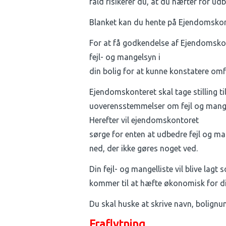
fald risikerer du, at du hæfter for udb
Blanket kan du hente på Ejendomskon
For at få godkendelse af Ejendomskonto
fejl- og mangelsyn i
din bolig for at kunne konstatere om
Ejendomskonteret skal tage stilling ti
uoverensstemmelser om fejl og mangl
Herefter vil ejendomskontoret
sørge for enten at udbedre fejl og ma
ned, der ikke gøres noget ved.
Din fejl- og mangelliste vil blive lagt 
kommer til at hæfte økonomisk for di
Du skal huske at skrive navn, bolign
Fraflytning