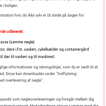
e i boligen.
imation hvis du ikke selv er til stede på dagen for
nde udleveret:
tkasse (samme nøgle)
ator, døre i.f.m. vaskeri, cykelkælder og containergård
l dør til vaskeri og til maskiner)
tige informationer og retningslinjer, som du er nødt til at
ød. Disse kan downloades under "Indflytning :
ed overlevering af nøgle".
dspunkt som nøgleoverleveringen og foregår mellem dig
jendomskontoret. Medarbejderen skriver sammen med dig