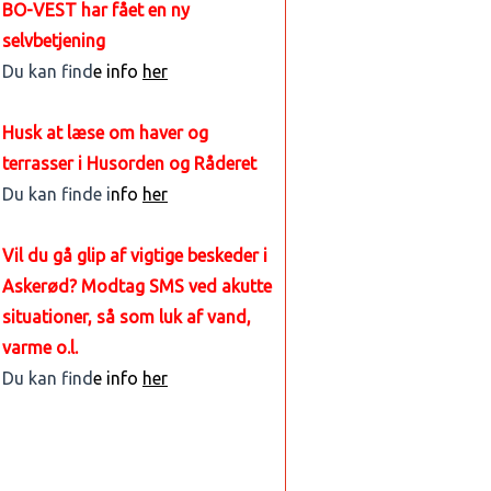
BO-VEST har fået en ny
selvbetjening
Du kan find
e info
her
Husk at læse om haver og
terrasser i Husorden og Råderet
Du kan finde i
nfo
her
Vil du gå glip af vigtige beskeder i
Askerød? Modtag SMS ved akutte
situationer, så som luk af vand,
varme o.l.
Du kan find
e info
her