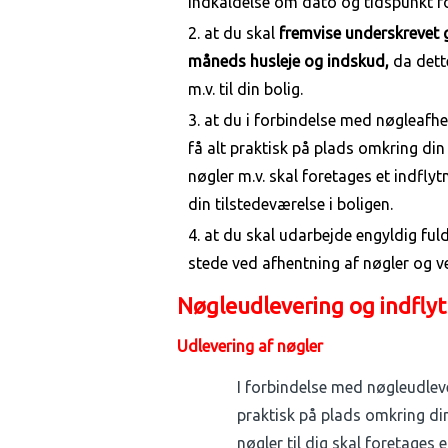
indkaldelse om dato og tidspunkt fo
at du skal
fremvise underskrevet g
måneds husleje og indskud,
da dett
m.v. til din bolig.
at du i forbindelse med nøgleafh
få alt praktisk på plads omkring di
nøgler m.v. skal foretages et indfl
din tilstedeværelse i boligen.
at du skal udarbejde engyldig fuld
stede ved afhentning af nøgler og v
Nøgleudlevering og indfly
Udlevering af nøgler
I forbindelse med nøgleudlev
praktisk på plads omkring din
nøgler til dig skal foretages