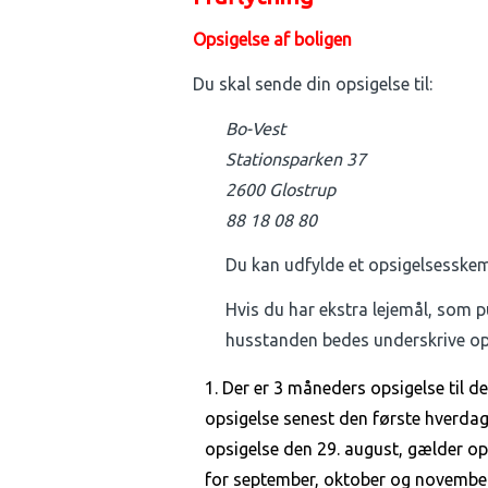
Opsigelse af boligen
Du skal sende din opsigelse til:
Bo-Vest
Stationsparken 37
2600 Glostrup
88 18 08 80
Du kan udfylde et opsigelsesske
Hvis du har ekstra lejemål, som pul
husstanden bedes underskrive op
Der er 3 måneders opsigelse til d
opsigelse senest den første hverdag
opsigelse den 29. august, gælder ops
for september, oktober og november