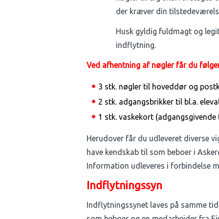
der kræver din tilstedeværels
Husk gyldig fuldmagt og legit
indflytning.
Ved afhentning af nøgler får du følge
3 stk. nøgler til hoveddør og pos
2 stk. adgangsbrikker til bl.a. elev
1 stk. vaskekort (adgangsgivende ti
Herudover får du udleveret diverse vig
have kendskab til som beboer i Asker
Information udleveres i forbindelse m
Indflytningssyn
Indflytningssynet laves på samme ti
som beboer og en medarbejder fra E