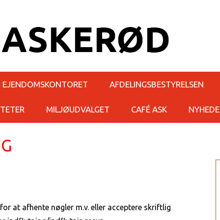
EJENDOMSKONTORET
AFDELINGSBESTYRELSEN
ITETER
MILJØUDVALGET
CAFÉ ASK
NYHEDE
OG
r at afhente nøgler m.v. eller acceptere skriftlig