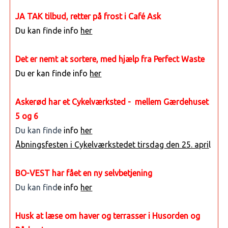
JA TAK tilbud, retter på frost i Café Ask
Du kan finde info
her
Det er nemt at sortere, med hjælp fra Perfect Waste
Du er kan finde info
her
Askerød har et Cykelværksted - mellem Gærdehuset
5 og 6
Du kan finde
info
her
Åbningsfesten i Cykelværkstedet tirsdag den 25. apri
l
BO-VEST har fået en ny selvbetjening
Du kan find
e info
her
Husk at læse om haver og terrasser i Husorden og