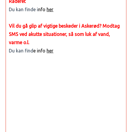
Råderet
Du kan finde i
nfo
her
Vil du gå glip af vigtige beskeder i Askerød? Modtag
SMS ved akutte situationer, så som luk af vand,
varme o.l.
Du kan find
e info
her