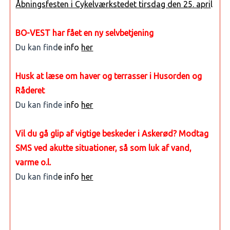
Åbningsfesten i Cykelværkstedet tirsdag den 25. apri
l
BO-VEST har fået en ny selvbetjening
Du kan find
e info
her
Husk at læse om haver og terrasser i Husorden og
Råderet
Du kan finde i
nfo
her
Vil du gå glip af vigtige beskeder i Askerød? Modtag
SMS ved akutte situationer, så som luk af vand,
varme o.l.
Du kan find
e info
her