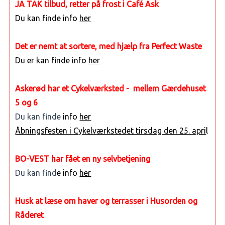
JA TAK tilbud, retter på frost i Café Ask
Du kan finde info
her
Det er nemt at sortere, med hjælp fra Perfect Waste
Du er kan finde info
her
Askerød har et Cykelværksted - mellem Gærdehuset
5 og 6
Du kan finde
info
her
Åbningsfesten i Cykelværkstedet tirsdag den 25. apri
l
BO-VEST har fået en ny selvbetjening
Du kan find
e info
her
Husk at læse om haver og terrasser i Husorden og
Råderet